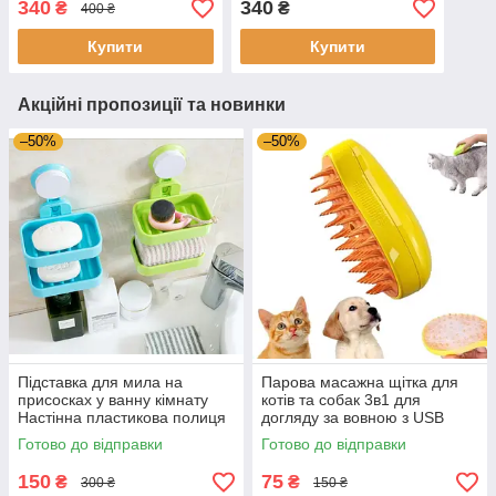
340
340
₴
₴
400 ₴
32.5×21.5×97 см, Біла
simple floor
Купити
Купити
Акційні пропозиції та новинки
–50%
–50%
Підставка для мила на
Парова масажна щітка для
присосках у ванну кімнату
котів та собак 3в1 для
Настінна пластикова полиця
догляду за вовною з USB
мильниця для губок та
зарядкою, Щітка для
Готово до відправки
Готово до відправки
шампуню
вичісування вовни
150
75
₴
₴
300 ₴
150 ₴