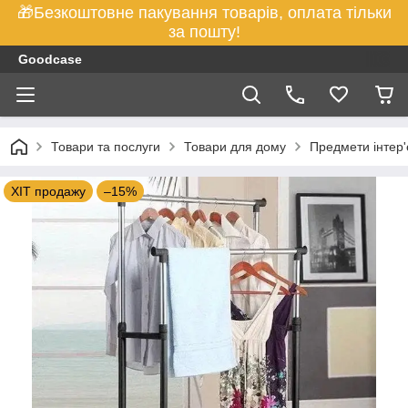
🎁Безкоштовне пакування товарів, оплата тільки
за пошту!
Goodcase
Товари та послуги
Товари для дому
Предмети інтер'
ХІТ продажу
–15%