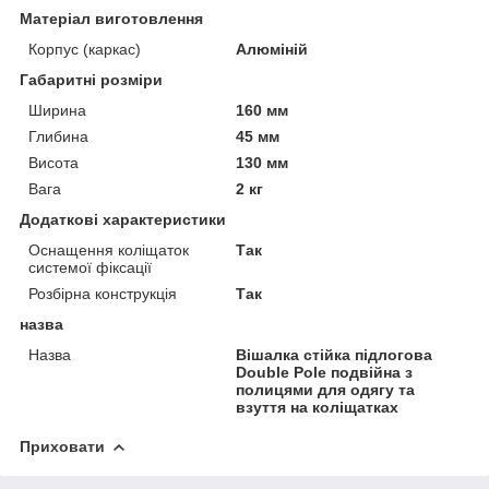
Матеріал виготовлення
Корпус (каркас)
Алюміній
Габаритні розміри
Ширина
160 мм
Глибина
45 мм
Висота
130 мм
Вага
2 кг
Додаткові характеристики
Оснащення коліщаток
Так
системої фіксації
Розбірна конструкція
Так
назва
Назва
Вішалка стійка підлогова
Double Pole подвійна з
полицями для одягу та
взуття на коліщатках
Приховати