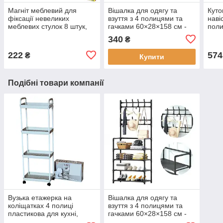
Магніт меблевий для
Вішалка для одягу та
Куто
фіксації невеликих
взуття з 4 полицями та
наві
меблевих стулок 8 штук,
гачками 60×28×158 см -
поли
клямка магнітна, дверний
підлогова стійка NEW
Aide
340
₴
довідник
simple floor
222
574
₴
Купити
Подібні товари компанії
Вузька етажерка на
Вішалка для одягу та
коліщатках 4 полиці
взуття з 4 полицями та
пластикова для кухні,
гачками 60×28×158 см -
ванної та дому, збірна
підлогова стійка NEW