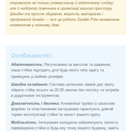
отримуєте не тільки універсальну й адаптовану стійку,
але й надійного помічника в організації вашого простору.
Швидке та просте збирання, міцність матеріалів і
продуманий дизайн — все це робить Double Pole незамінним
елементом у кожному домі.
Особливості:
Адаптованість:
Регульована за висотою та шириною,
наша стійка підходить для будь-якого типу одягу та
приміщень р.
азійних розмірів.
Швидке складання:
Система затискних замків дає змогу
зібрати стійку всього за 20-30 хвилин без поспіху та потреби
в додаткових інструментах.
Довговічність і безпека:
Алюмінієві трубки із захисною
фарбою та пластиковими заглушками гарантують довгий
термін експлуатації стійки та захист вашого одягу.
Мобільність:
Інтегровані коліщатка забезпечують легкість
переміщення стійки в будь-яку точку вашого будинку, навіть