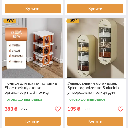
Купити
Купити
–50%
–35%
Полиця для взуття потрійна
Універсальний органайзер
Shoe rack підставка
Spice organizer на 5 відсіків
органайзер на 3 полиці
універсальна полиця для
ванної та кухні
Готово до відправки
Готово до відправки
383
195
₴
₴
766 ₴
300 ₴
Купити
Купити