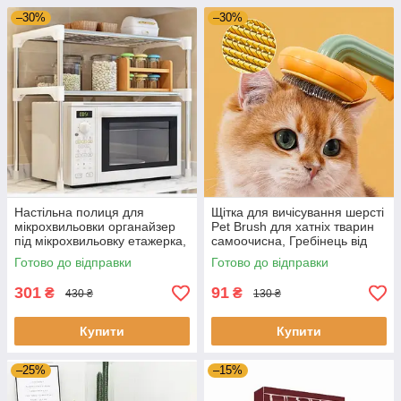
–30%
–30%
Настільна полиця для
Щітка для вичісування шерсті
мікрохвильовки органайзер
Pet Brush для хатніх тварин
під мікрохвильовку етажерка,
самоочисна, Гребінець від
Настільні полиці для кухні
тріскачки для котів і
Готово до відправки
Готово до відправки
301
91
₴
₴
430 ₴
130 ₴
Купити
Купити
–25%
–15%