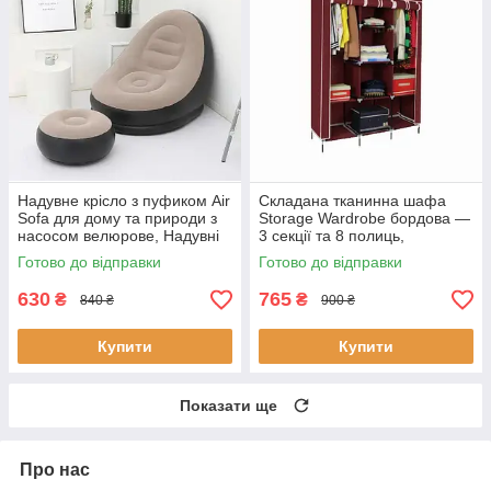
Надувне крісло з пуфиком Air
Складана тканинна шафа
Sofa для дому та природи з
Storage Wardrobe бордова —
насосом велюрове, Надувні
3 секції та 8 полиць,
крісла та пуфи
мобільний органайзер для
Готово до відправки
Готово до відправки
одягу
630
765
₴
₴
840 ₴
900 ₴
Купити
Купити
Показати ще
Про нас