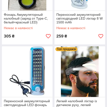
Фонарь Аккумуляторный
Переносний акумуляторний
налобный (заряд от Type-C,
світлодіодний LED ліхтар 8 W
белый+красный LED)
1500 mAh
Немає в наявності
Немає в наявності
305
259
₴
₴
Топ продажів
Переносной аккумуляторный
Легкий налобний ліхтар із
светодиодный LED фонарь
датчиком руху, легкий