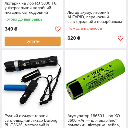
Ліхтарик на лоб RJ 3000 T6,
універсальний налобний
ліхтарик, світлодіодний
Ліхтар акумуляторний
BR00063
ALFARID, переносний
Готово до відправки
світлодіодний з повербанком
вбудований акумулятор 1,2
340
Немає в наявності
₴
ампера
620
₴
Купити
Ручний акумуляторний
Акумулятор 18650 Li-ion XO
світлодіодний ліхтар Bailong
3600 мАг — для аварійної
BL-T8626, металевий із
лампочки, ліхтарика, вейпа,