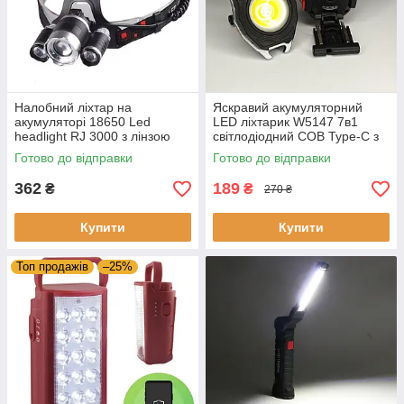
Налобний ліхтар на
Яскравий акумуляторний
акумуляторі 18650 Led
LED ліхтарик W5147 7в1
headlight RJ 3000 з лінзою
світлодіодний COB Type-C з
Ліхтарик на лоб, Ліхтарик на
червоним світлом, ліхтар
Готово до відправки
Готово до відправки
голову
карабін запальничка
362
189
₴
₴
270 ₴
Купити
Купити
Топ продажів
–25%