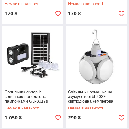
зумом, 3 режими, 18650
безперебійника
Немає в наявності
Немає в наявності
170
170
₴
₴
Світильник ліхтар із
Світильник ромашка на
сонячною панеллю та
акумуляторі bl-2029
лампочками GD-8017s
світлодіодна кемпінгова
Портативна сонячна система
лампа трансформер,
Немає в наявності
Немає в наявності
освітлення
акумуляторний ліхтар
1 050
290
₴
₴