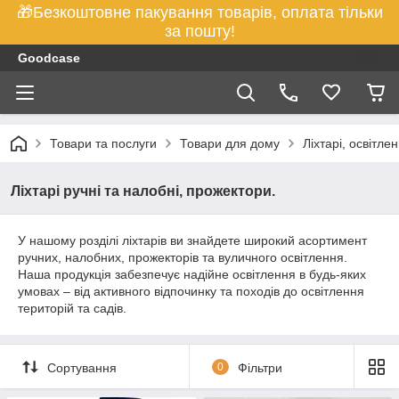
🎁Безкоштовне пакування товарів, оплата тільки
за пошту!
Goodcase
Товари та послуги
Товари для дому
Ліхтарі, освітле
Ліхтарі ручні та налобні, прожектори.
У нашому розділі ліхтарів ви знайдете широкий асортимент
ручних, налобних, прожекторів та вуличного освітлення.
Наша продукція забезпечує надійне освітлення в будь-яких
умовах – від активного відпочинку та походів до освітлення
територій та садів.
Сортування
0
Фільтри