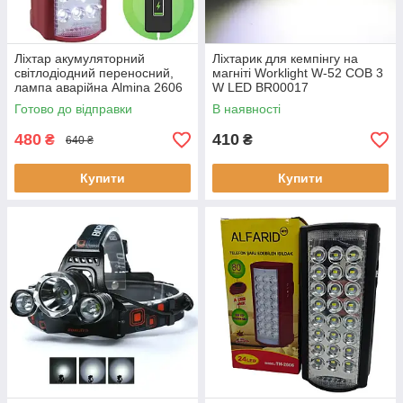
Ліхтар акумуляторний
Ліхтарик для кемпінгу на
світлодіодний переносний,
магніті Worklight W-52 COB 3
лампа аварійна Almina 2606
W LED BR00017
Готово до відправки
В наявності
480
410
₴
₴
640 ₴
Купити
Купити