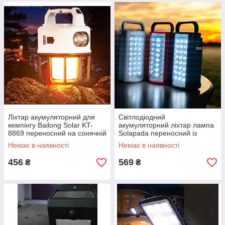
Ліхтар акумуляторний для
Світлодіодний
кемпінгу Bailong Solar KT-
акумуляторний ліхтар лампа
8869 переносний на сонячній
Solapada переносний із
панелі світлодіодна лампа
повербанком, лампа на
Немає в наявності
Немає в наявності
акумуляторі з зарядкою
456
569
₴
₴