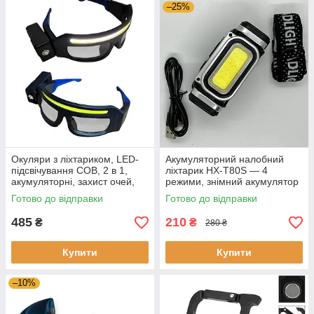
–25%
Окуляри з ліхтариком, LED-
Акумуляторний налобний
підсвічування COB, 2 в 1,
ліхтарик HX-T80S — 4
акумуляторні, захист очей,
режими, знімний акумулятор
для ремонту, гаража та
18650, магніт, зарядка Type-C
Готово до відправки
Готово до відправки
автомобіля, 5 режимів
і датчик руху
485
210
₴
₴
280 ₴
Купити
Купити
–10%