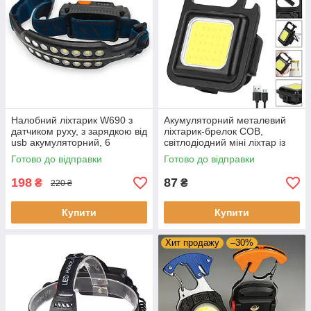
Налобний ліхтарик W690 з
Акумуляторний металевий
датчиком руху, з зарядкою від
ліхтарик-брелок COB,
usb акумуляторний, 6
світлодіодний міні ліхтар із
режимів, червоне світло
карабіном, відкривачкою та
Готово до відправки
Готово до відправки
магнітом
198
87
₴
₴
220 ₴
Купити
Купити
Хит продажу
–30%