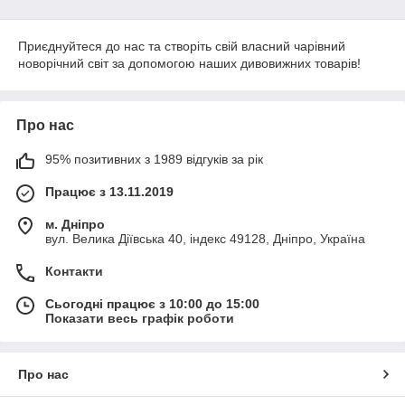
Святкова посуд та прибори
Набори для випічки та прикрас тортів
Приєднуйтеся до нас та створіть свій власний чарівний
Чому обрати наші товари:
новорічний світ за допомогою наших дивовижних товарів!
Унікальні дизайни, створені досвідченими
художниками.
Високоякісні матеріали для тривалого використання.
Про нас
Різноманіття стилів та кольорів, щоб кожен знайшов
ідеальний товар за своїм смаком.
95% позитивних з 1989 відгуків за рік
Доступні ціни, щоб зробити святкові покупки ще
Працює з 13.11.2019
більш радісними.
м. Дніпро
вул. Велика Діївська 40, індекс 49128, Дніпро, Україна
Контакти
Сьогодні працює з 10:00 до 15:00
Показати весь графік роботи
Про нас