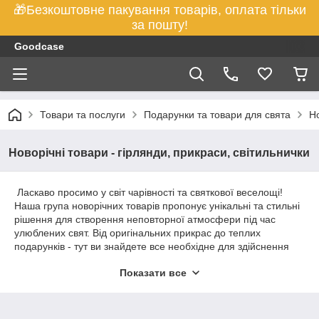
🎁Безкоштовне пакування товарів, оплата тільки
за пошту!
Goodcase
Товари та послуги
Подарунки та товари для свята
Но
Новорічні товари - гірлянди, прикраси, світильнички
Ласкаво просимо у світ чарівності та святкової веселощі!
Наша група новорічних товарів пропонує унікальні та стильні
рішення для створення неповторної атмосфери під час
улюблених свят. Від оригінальних прикрас до теплих
подарунків - тут ви знайдете все необхідне для здійснення
своїх новорічних мрій.
Показати все
Категорії товарів:
Прикраси та гірлянди: