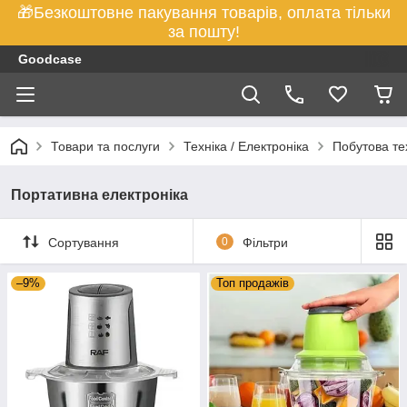
🎁Безкоштовне пакування товарів, оплата тільки
за пошту!
Goodcase
Товари та послуги
Техніка / Електроніка
Побутова те
Портативна електроніка
Сортування
0
Фільтри
–9%
Топ продажів