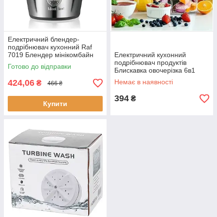
Електричний блендер-
подрібнювач кухонний Raf
7019 Блендер мінікомбайн
Електричний кухонний
для кухні для фруктів
подрібнювач продуктів
Готово до відправки
Блискавка овочерізка 6в1
Побутовий подрібнювач для
424,06
Немає в наявності
₴
466 ₴
кухні м'ясорубка
394
₴
Купити