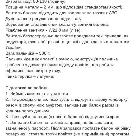
Витрата газу: 80-130 г/годину;
Товщина металу – 2 мм, що відповідає стандартам якості;
Вентиль балона підходить для заправок на газових АЗС
Дуже плавне регулювання подачі газу;
Вбудований стравлюючий клапан у вентилі балона;
Різьблення вентиля - W21,8 мм (ліве);
Вентиль безпосередньо дозволяє приєднати такі прилади, як
редуктори, газові обігрівачі тощо, які відповідають стандартам
України;
Вага пальника – 580 г;
Пальник йде в комплекті з ручкою, конструкція пальника
зроблена з двома рівнями підходу повітря, що робить
ефективнішою витрату газу;
Гайка тарілки – латунна;
Підготовка до роботи
1. Вийміть комплект із упаковки.
2. Не докладаючи великих зусиль, відкрутіть газову конфорку
разом із сполучною муфтою, залишивши балон разом із
краном-перехідником.
3. Пильнуйте повітря (з нового балона) відкрутивши кран.
4. Заправте балон на газовій заправці не більше ваги,
зазначеної у паспорті. Після заправки поставте балон на рівну
поверхню і стравіть трохи повітря (не в приміщенні) протягом