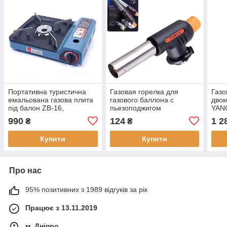
Портативна туристична
Газовая горелка для
Газо
емальована газова плита
газового баллона с
дво
під балон ZB-16,
пьезоподжигом
YAN
переносна настільна
для 
990
124
1 2
₴
₴
плитка
вели
Купити
Купити
Про нас
95% позитивних з 1989 відгуків за рік
Працює з 13.11.2019
м. Дніпро