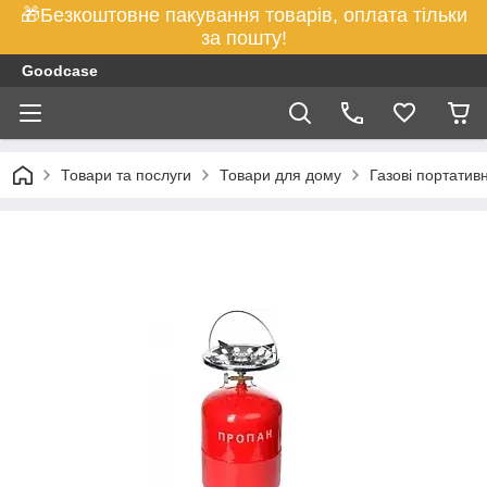
🎁Безкоштовне пакування товарів, оплата тільки
за пошту!
Goodcase
Товари та послуги
Товари для дому
Газові портатив