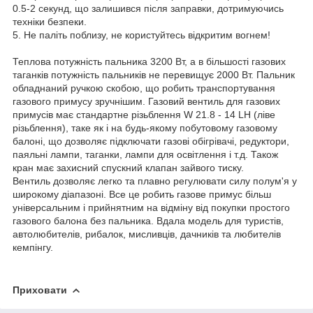
0.5-2 секунд, що залишився після заправки, дотримуючись
техніки безпеки.
5. Не паліть поблизу, не користуйтесь відкритим вогнем!
Теплова потужність пальника 3200 Вт, а в більшості газових
таганків потужність пальників не перевищує 2000 Вт. Пальник
обладнаний ручкою скобою, що робить транспортування
газового примусу зручнішим. Газовий вентиль для газових
примусів має стандартне різьблення W 21.8 - 14 LH (ліве
різьблення), таке як і на будь-якому побутовому газовому
балоні, що дозволяє підключати газові обігрівачі, редуктори,
паяльні лампи, таганки, лампи для освітлення і т.д. Також
кран має захисний спускний клапан зайвого тиску.
Вентиль дозволяє легко та плавно регулювати силу полум'я у
широкому діапазоні. Все це робить газове примус більш
універсальним і прийнятним на відміну від покупки простого
газового балона без пальника. Вдала модель для туристів,
автолюбителів, рибалок, мисливців, дачників та любителів
кемпінгу.
Приховати